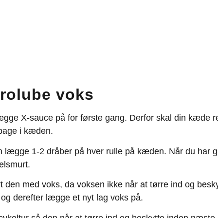
rolube voks
al lægge X-sauce på for første gang. Derfor skal din kæd
ilbage i kæden.
 lægge 1-2 dråber på hver rulle på kæden. Når du har giv
elsmurt.
urt den med voks, da voksen ikke når at tørre ind og bes
og derefter lægge et nyt lag voks på.
cykeltur så den når at tørre ind og beskytte inden næste