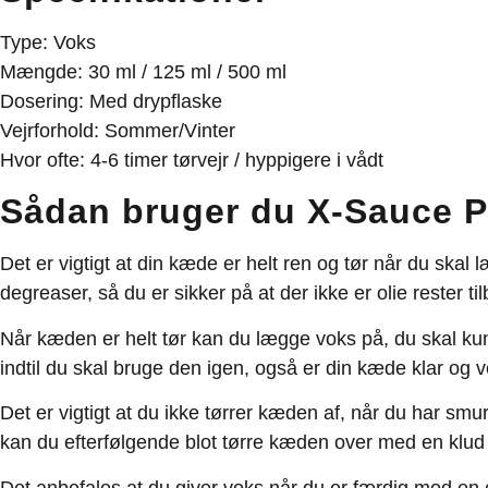
Type: Voks
Mængde: 30 ml / 125 ml / 500 ml
Dosering: Med drypflaske
Vejrforhold: Sommer/Vinter
Hvor ofte: 4-6 timer tørvejr / hyppigere i vådt
Sådan bruger du X-Sauce P
Det er vigtigt at din kæde er helt ren og tør når du sk
degreaser, så du er sikker på at der ikke er olie rester t
Når kæden er helt tør kan du lægge voks på, du skal kun
indtil du skal bruge den igen, også er din kæde klar og v
Det er vigtigt at du ikke tørrer kæden af, når du har sm
kan du efterfølgende blot tørre kæden over med en klud 
Det anbefales at du giver voks når du er færdig med en 