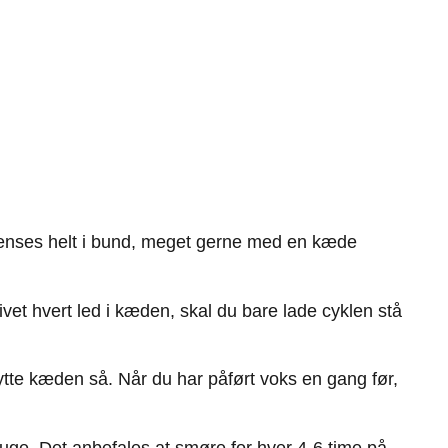
e renses helt i bund, meget gerne med en kæde
et hvert led i kæden, skal du bare lade cyklen stå
kytte kæden så. Når du har påført voks en gang før,
 uge. Det anbefales at smøre for hver 4-6 time på