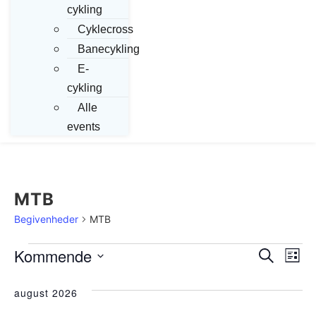
cykling
Cyklecross
Banecykling
E-
cykling
Alle
events
MTB
Begivenheder
MTB
Begivenheder
Kommende
Begi
Be
Søg efter 
Liste
Vælg
Vi
Søgn
dato.
august 2026
Na
og