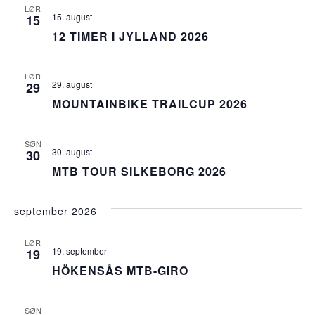
LØR
visni
15. august
15
12 TIMER I JYLLAND 2026
Navi
LØR
29. august
29
MOUNTAINBIKE TRAILCUP 2026
SØN
30. august
30
MTB TOUR SILKEBORG 2026
september 2026
LØR
19. september
19
HÖKENSÅS MTB-GIRO
SØN