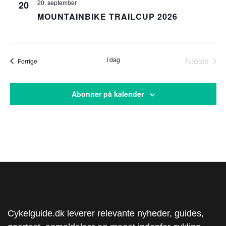
20. september
20
MOUNTAINBIKE TRAILCUP 2026
Begi
I dag
Næste
Begivenheder
Forrige
Abonner på kalender
Cykelguide.dk leverer relevante nyheder, guides,