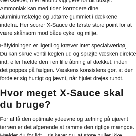
værkstedet, men endnu vigtigere for dit udstyr.
Ammoniak kan med tiden korrodere dine
aluminiumsfælge og udtørre gummiet i dækkene
indefra. Her scorer X-Sauce de første store point for at
være skånsom mod både cykel og miljø.
Påfyldningen er ligetil og kræver intet specialværktøj.
Du kan skrue ventil keglen ud og sprøjte væsken direkte
ind, eller hælde den i en lille åbning af dækket, inden
det poppes på fælgen. Væskens konsistens gør, at den
fordeler sig hurtigt og jævnt, når hjulet drejes rundt.
Hvor meget X-Sauce skal
du bruge?
For at få den optimale ydeevne og tætning på ujævnt
terræn er det afgørende at ramme den rigtige mængde.
Hælder du for lidt i, risikerer du, at store huller ikke