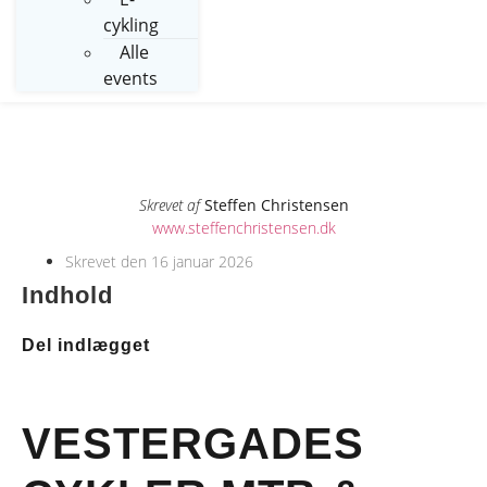
cykling
Alle
events
Skrevet af
Steffen Christensen
www.steffenchristensen.dk
Skrevet den
16 januar 2026
Indhold
Del indlægget
VESTERGADES