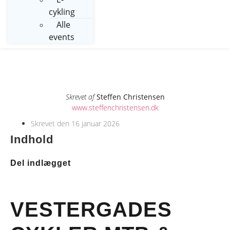
cykling
Alle
events
Skrevet af
Steffen Christensen
www.steffenchristensen.dk
Skrevet den
16 januar 2026
Indhold
Del indlægget
VESTERGADES