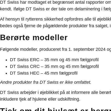
DT Swiss har modtaget et begrænset antal rapporter om
kendt. Ifølge DT Swiss er der tale om delaminering i fælge
Af hensyn til rytterens sikkerhed opfordres alle til øje
bedes også fjerne de pågældende produkter fra salget, in
Berørte modeller
Følgende modeller, produceret fra 1. september 2024 og
DT Swiss ERC
– 35 mm og 45 mm fælgprofil
DT Swiss CRC
– 35 mm og 45 mm fælgprofil
DT Swiss HEC
– 45 mm fælgprofil
Andre produkter fra DT Swiss er ikke omfattet.
DT Swiss arbejder i øjeblikket på at informere alle ber
inkludere tjek af hjulene eller udskiftning.
Tjek om dit hjulsæt er berø