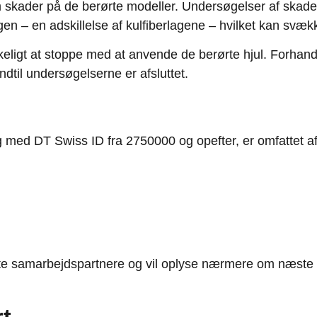
 skader på de berørte modeller. Undersøgelser af skade
n – en adskillelse af kulfiberlagene – hvilket kan svække 
blikkeligt at stoppe med at anvende de berørte hjul. Forh
dtil undersøgelserne er afsluttet.
 med DT Swiss ID fra 2750000 og opefter, er omfattet a
ørte samarbejdspartnere og vil oplyse nærmere om næste s
rt