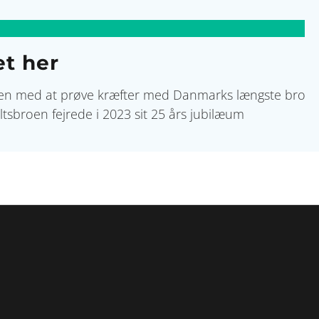
et her
eden med at prøve kræfter med Danmarks længste bro
ltsbroen fejrede i 2023 sit 25 års jubilæum