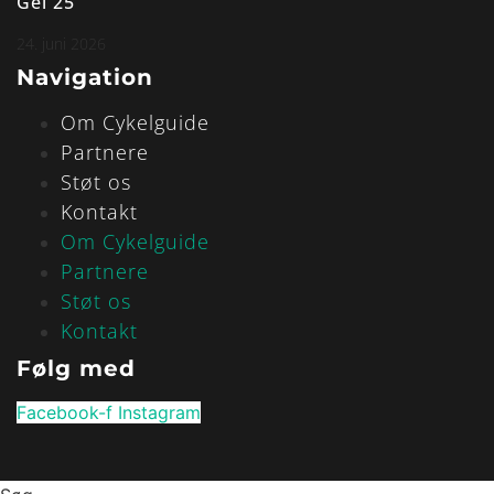
Gel 25
24. juni 2026
Navigation
Om Cykelguide
Partnere
Støt os
Kontakt
Om Cykelguide
Partnere
Støt os
Kontakt
Følg med
Facebook-f
Instagram