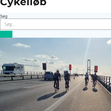
Cykelløb
Søg