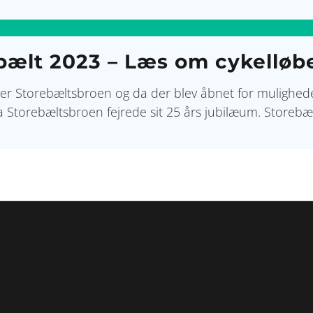
ebælt 2023 – Læs om cykelløb
over Storebæltsbroen og da der blev åbnet for muligh
 da Storebæltsbroen fejrede sit 25 års jubilæum. Storebæ