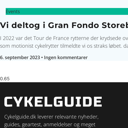
Events
Vi deltog i Gran Fondo Stor
I 2022 var det Tour de France rytterne der krydsede 
som motionist cykelrytter tilmeldte vi os straks løbet.
6. september 2023
Ingen kommentarer
Cykelguide.dk leverer relevante nyheder,
guides, geartest, anmeldelser og meget