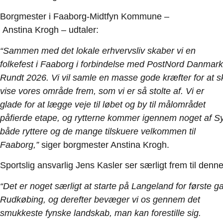
Borgmester i Faaborg-Midtfyn Kommune –
Anstina Krogh – udtaler:
“Sammen med det lokale erhvervsliv skaber vi en
folkefest i Faaborg i forbindelse med PostNord Danmark
Rundt
2026.
Vi
vil
samle
en
masse
gode
kræfter
for
at
s
vise vores område frem, som vi er så stolte af. Vi er
glade for at lægge veje til løbet og by til målområdet
på
fierde
etape,
og
rytterne
kommer
igennem
noget
af
S
både ryttere og de mange tilskuere velkommen til
Faaborg,”
siger borgmester Anstina Krogh.
Sportslig ansvarlig Jens Kasler ser særligt frem til denn
“Det
er
noget
særligt
at
starte
på
Langeland
for
første
g
Rudkøbing, og derefter bevæger vi os gennem det
smukkeste fynske landskab, man kan forestille sig.