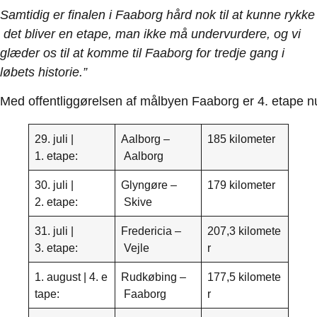
Samtidig
er
finalen
i
Faaborg
hård
nok
til
at
kunne
rykke
det
bliver
en
etape,
man
ikke
må undervurdere, og vi
glæder os til at komme til Faaborg for tredje gang i
løbets historie.”
Med offentliggørelsen af målbyen Faaborg er 4. etape nu 
29. juli |
Aalborg –
185 kilometer
1. etape:
Aalborg
30. juli |
Glyngøre –
179 kilometer
2. etape:
Skive
31. juli |
Fredericia –
207,3 kilomete
3. etape:
Vejle
r
1. august | 4. e
Rudkøbing –
177,5 kilomete
tape:
Faaborg
r