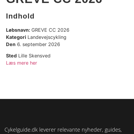
Indhold
Løbsnavn:
GREVE CC 2026
Kategori
Landevejscykling
Den
6. september 2026
Sted
Lille Skensved
Læs mere her
Cykelguide.dk leverer relevante nyheder, guides,