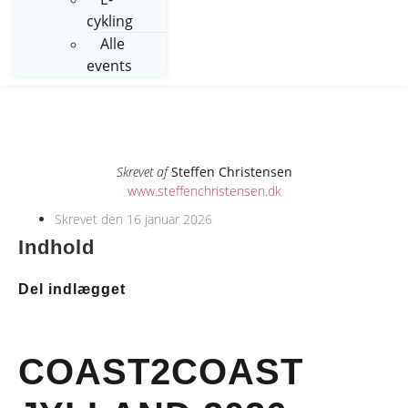
cykling
Alle
events
Skrevet af
Steffen Christensen
www.steffenchristensen.dk
Skrevet den
16 januar 2026
Indhold
Del indlægget
COAST2COAST