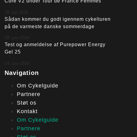
Core V2 under Tour de France Femmes
28. juli 2026
Sådan kommer du godt igennem cykelturen
på de varmeste danske sommerdage
28. juni 2026
Test og anmeldelse af Purepower Energy
Gel 25
24. juni 2026
Navigation
Om Cykelguide
Partnere
Støt os
Kontakt
Om Cykelguide
Partnere
Støt os