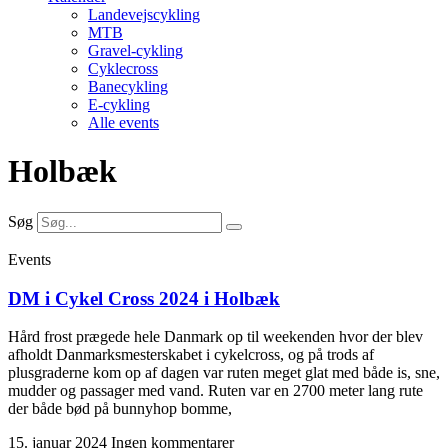
Landevejscykling
MTB
Gravel-cykling
Cyklecross
Banecykling
E-cykling
Alle events
Holbæk
Søg
Events
DM i Cykel Cross 2024 i Holbæk
Hård frost prægede hele Danmark op til weekenden hvor der blev
afholdt Danmarksmesterskabet i cykelcross, og på trods af
plusgraderne kom op af dagen var ruten meget glat med både is, sne,
mudder og passager med vand. Ruten var en 2700 meter lang rute
der både bød på bunnyhop bomme,
15. januar 2024
Ingen kommentarer